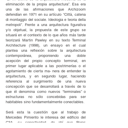
eliminación de la propia arquitectura”. Esa era
una de las afirmaciones que Archizoom
defendían en 1971 en su artículo “Città, catena
di montaggio del sociale. Ideologia e teoria della
metropoli”. Frente a una arquitectura figurativa
y/o objetual, la propuesta de este grupo se
situará en el contexto de lo que años más tarde
teorizará Martin Pawley en su texto Terminal
Architecture (1998), un ensayo en el cual
plantea una reflexión sobre la arquitectura
contemporánea, proponiendo una doble
acepción del propio concepto terminal, en
primer lugar aplicable a las postrimerías o el
agotamiento de cierta ma- nera de entender la
arquitectura, y en segundo lugar, haciendo
referencia al surgimiento de una nueva
concepción que se desarrollará a través de lo
que él denomina como nuevos “terminales” o
estructuras no sólo concebidas para ser
habitables sino fundamentalmente conectables.
Será esta la cuestión que al trabajo de
Mercedes Pimiento le interesa del edificio del
C3A, su conectividad, de ahí que Poros
técnicos se construya como una instalación en