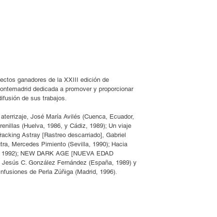
ectos ganadores de la XXIII edición de 
ontemadrid dedicada a promover y proporcionar 
ifusión de sus trabajos.
aterrizaje, José María Avilés (Cuenca, Ecuador, 
enillas (Huelva, 1986, y Cádiz, 1989); Un viaje 
racking Astray [Rastreo descarriado], Gabriel 
tra, Mercedes Pimiento (Sevilla, 1990); Hacia 
na, 1992); NEW DARK AGE [NUEVA EDAD 
 Jesús C. González Fernández (España, 1989) y 
nfusiones de Perla Zúñiga (Madrid, 1996).