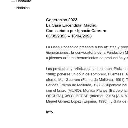
— Contacto
— Noticias
Generación 2023
La Casa Encendida, Madrid.
Comisariado por Ignacio Cabrero
03/02/2023 – 16/04/2023
La Casa Encendida presenta a los artistas y proy
Generaciones, la convocatoria de la Fundación M
a jóvenes artistas herramientas de producción y d
Los proyectos y artistas ganadores son: Pista de 
1988); ponerse un cojín de sombrero, Fuentesal Ar
eterno, Mar Guerrero (Palma de Mallorca, 1991); T
Pericàs (Palma de Mallorca, 1988); Superficie neu
con el brazo (MURO), Mònica Planes (Barcelo
OSCURA], ¥€$Si PERSE (Internet, 2015) [A.K.A.
Miguel Gómez López (España, 1990)]; y Sala de i
Info